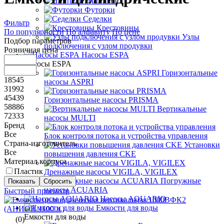
Ниппели
Футорки
Седелки
Фильтр
Крестовины
По популярности
По алфавиту
По цене
Узлы
Подбор параметров
подключения с узлом продувки
Розничная цена
Насосы ESPA
Насосы ESPA
Горизонтальные
18545
насосы ASPRI
31992
45439
Горизонтальные насосы PRISMA
58886
Вертикальные
72333
насосы MULTI
Бренд
Все
Блок контроля потока и устройства управления
Страна-изготовитель
Установки
Все
повышения давления CKE
Материал корпуса
Пластик
Дренажные насосы VIGILA, VIGILEX
Погружные
насосы ACUARIA
Быстрый просмотр
Насосы AQUARIO
Емкости для воды
Емкости для воды
(0)