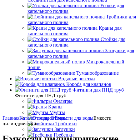
Уголки для
капельного полива
Тройники для
капельного полива
Краны для
капельного полива
Стойки для
капельного полива
Заглушки для
капельного полива
Микрокапельный
полив
Туманообразование
Водяные розетки
Короба для клапанов
Фитинги для ПНД труб
Фитинги для ПНД труб
Фильтры
Краны
Муфты
Главная
Каталог товаров
Отводы
Емкости для воды
Емкости
цилиндрические
Тройники
Заглушки
Гребенки
Емкости цилиндрические