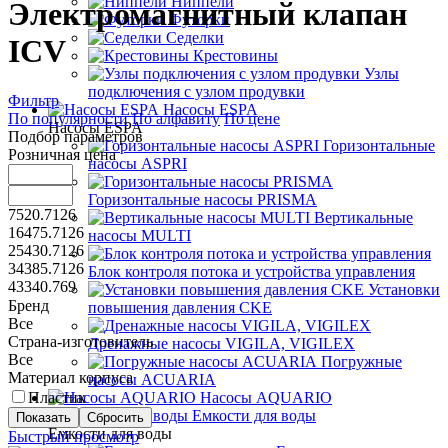
Ниппели
Электромагнитный клапан
Футорки
Седелки
ICV
Крестовины
Узлы
подключения с узлом продувки
Фильтр
Насосы ESPA
По популярности
По алфавиту
По цене
Насосы ESPA
Подбор параметров
Горизонтальные
Розничная цена
насосы ASPRI
Горизонтальные насосы PRISMA
7520.7126
Вертикальные
16475.7126
насосы MULTI
25430.7126
34385.7126
Блок контроля потока и устройства управления
43340.769
Установки
Бренд
повышения давления CKE
Все
Страна-изготовитель
Дренажные насосы VIGILA, VIGILEX
Все
Погружные
Материал корпуса
насосы ACUARIA
Пластик
Насосы AQUARIO
Емкости для воды
Емкости для воды
Быстрый просмотр