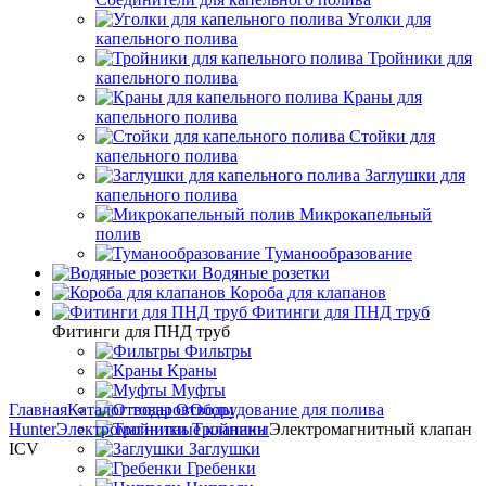
Уголки для
капельного полива
Тройники для
капельного полива
Краны для
капельного полива
Стойки для
капельного полива
Заглушки для
капельного полива
Микрокапельный
полив
Туманообразование
Водяные розетки
Короба для клапанов
Фитинги для ПНД труб
Фитинги для ПНД труб
Фильтры
Краны
Муфты
Главная
Каталог товаров
Отводы
Оборудование для полива
Hunter
Электромагнитные клапаны
Тройники
Электромагнитный клапан
ICV
Заглушки
Гребенки